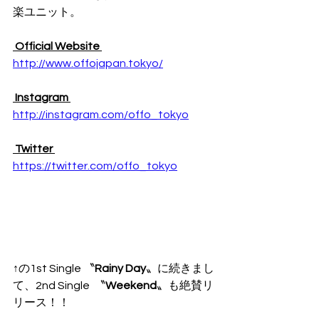
楽ユニット。
 Official Website 
http://www.offojapan.tokyo/
 Instagram 
http://instagram.com/offo_tokyo
 Twitter 
https://twitter.com/offo_tokyo
↑の1st Single 〝
Rainy Day
〟に続きまし
て、2nd Single  〝
Weekend
〟も絶賛リ
リース！！