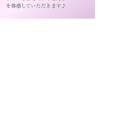
を体感していただきます♪
お気軽にお申し込みください♪
お気軽にお申し込みください♪
体験レッスンのご予約はこちらへ
“ 声 ”は楽器でありながら、心や体のバランスに
大きく左右されます。
その時のコンディションに合わせて 必要な指導を行
っております。